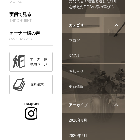
になれる！性能と適した場所
WORKS
を考えたDOAの窓の選び方
実例で見る
ENRICHMENT
カテゴリー
オーナー様の声
OWNER’S VOICE
ブログ
KAGU
オーナー様
専用ページ
お知らせ
資料請求
更新情報
Instagram
アーカイブ
2026年8月
2026年7月