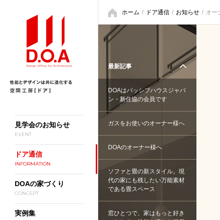
ホーム
/
ドア通信
/
お知らせ
/
オー
最新記事
DOAはパッシブハウスジャパ
ン・新住協の会員です
ガスをお使いのオーナー様へ
見学会のお知らせ
EVENT
DOAのオーナー様へ
ドア通信
INFORMATION
ソファと畳の新スタイル。現
代の家にも残したい万能素材
DOAの家づくり
である畳スペース
CONCEPT
実例集
窓ひとつで、家はもっと好き