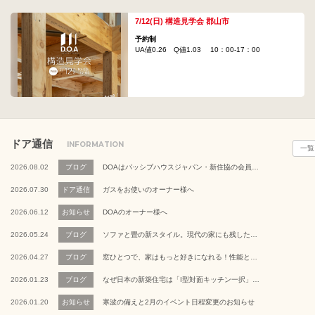
7/12(日) 構造見学会 郡山市
予約制
UA値0.26 Q値1.03 10：00-17：00
ドア通信
INFORMATION
一覧
2026.08.02
ブログ
DOAはパッシブハウスジャパン・新住協の会員です
2026.07.30
ドア通信
ガスをお使いのオーナー様へ
2026.06.12
お知らせ
DOAのオーナー様へ
2026.05.24
ブログ
ソファと畳の新スタイル。現代の家にも残したい万能素材である畳スペース
2026.04.27
ブログ
窓ひとつで、家はもっと好きになれる！性能と適した場所を考えたDOAの窓の選び方
2026.01.23
ブログ
なぜ日本の新築住宅は「I型対面キッチン一択」なのか。固定概念を手放せば自由な間取りで暮らせる！
2026.01.20
お知らせ
寒波の備えと2月のイベント日程変更のお知らせ