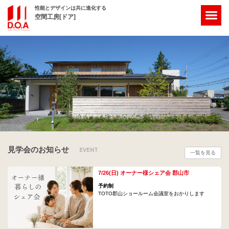
性能とデザインは共に進化する
空間工房[ドア]
見学会のお知らせ
EVENT
一覧を見る
7/26(日) オーナー様シェア会 郡山市
予約制
TOTO郡山ショールーム会議室をおかりします