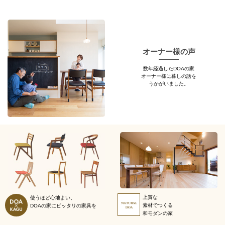
オーナー様の声
数年経過したDOAの家
オーナー様に暮しの話を
うかがいました。
上質な
使うほど心地よい、
素材でつくる
DOAの家にピッタリの
家具を
和モダンの家