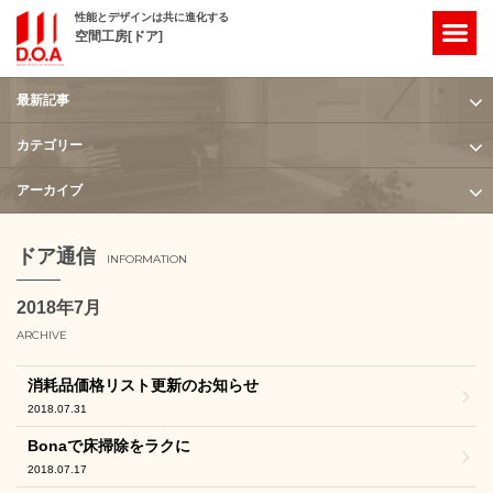
性能とデザインは共に進化する
空間工房[ドア]
最新記事
ホーム
/
2018年
/
7月
カテゴリー
アーカイブ
ドア通信
INFORMATION
2018年7月
ARCHIVE
消耗品価格リスト更新のお知らせ
2018.07.31
Bonaで床掃除をラクに
2018.07.17