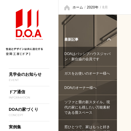
ホーム
/
2020年
/
8月
最新記事
DOAはパッシブハウスジャパ
ン・新住協の会員です
ガスをお使いのオーナー様へ
見学会のお知らせ
EVENT
DOAのオーナー様へ
ドア通信
INFORMATION
ソファと畳の新スタイル。現
代の家にも残したい万能素材
DOAの家づくり
である畳スペース
CONCEPT
実例集
窓ひとつで、家はもっと好き