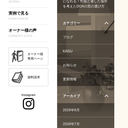
になれる！性能と適した場所
WORKS
を考えたDOAの窓の選び方
実例で見る
ENRICHMENT
カテゴリー
オーナー様の声
OWNER’S VOICE
ブログ
KAGU
オーナー様
専用ページ
お知らせ
資料請求
更新情報
Instagram
アーカイブ
2026年8月
2026年7月