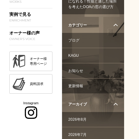
になれる！性能と適した場所
WORKS
を考えたDOAの窓の選び方
実例で見る
ENRICHMENT
カテゴリー
オーナー様の声
OWNER’S VOICE
ブログ
KAGU
オーナー様
専用ページ
お知らせ
資料請求
更新情報
Instagram
アーカイブ
2026年8月
2026年7月