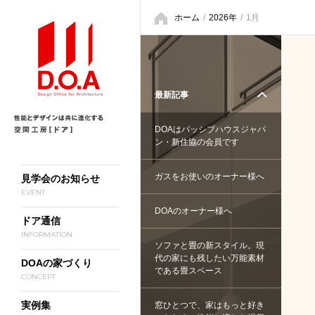
ホーム
/
2026年
/
1月
最新記事
DOAはパッシブハウスジャパ
ン・新住協の会員です
ガスをお使いのオーナー様へ
見学会のお知らせ
EVENT
DOAのオーナー様へ
ドア通信
INFORMATION
ソファと畳の新スタイル。現
代の家にも残したい万能素材
DOAの家づくり
である畳スペース
CONCEPT
実例集
窓ひとつで、家はもっと好き