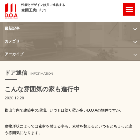
性能とデザインは共に進化する
空間工房[ドア]
最新記事
ホーム
/
ドア通信
/
ブログ
/
こんな雰囲気の家も進行中
カテゴリー
アーカイブ
ドア通信
INFORMATION
こんな雰囲気の家も進行中
2020.12.28
郡山市内で建築中の現場。いつもは塗り壁が多いD.O.Aの物件ですが、
建物形状によっては素材を替える事も。素材を替えるといつもとちょっと違
う雰囲気になります。