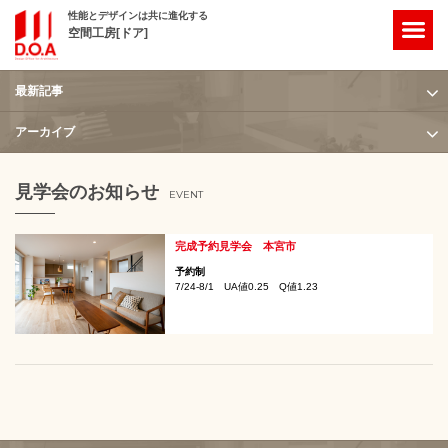
性能とデザインは共に進化する
空間工房[ドア]
最新記事
ホーム
/
2021年
/
7月
アーカイブ
見学会のお知らせ
EVENT
完成予約見学会 本宮市
予約制
7/24-8/1
UA値0.25 Q値1.23