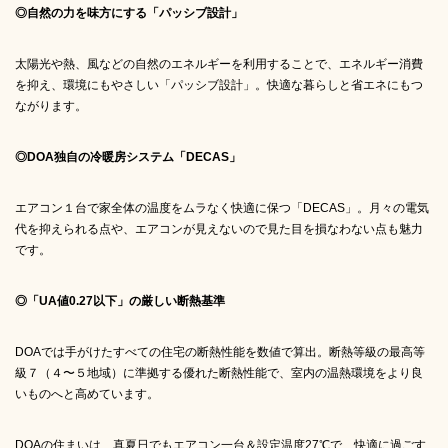
◎自然の力を味方にする「パッシブ設計」
太陽光や熱、風などの自然のエネルギーを利用することで、エネルギー消費
を抑え、環境にもやさしい「パッシブ設計」。快適な暮らしと省エネにもつ
ながります。
◎DOA独自の冷暖房システム「DECAS」
エアコン１台で家全体の温度をムラなく快適に保つ「DECAS」。月々の電気
代を抑えられる点や、エアコンが見えないので見た目を損なわない点も魅力
です。
◎「UA値0.27以下」の厳しい断熱基準
DOAでは手がけたすべての住宅の断熱性能を数値で算出。断熱等級の最高等
級７（４〜５地域）に準拠する優れた断熱性能で、室内の温熱環境をより良
いものへと高めています。
DOAの住まいは、真夏日でもエアコン一台＆設定温度27℃で、快適に過ごす