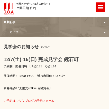
性能とデザインは共に進化する
空間工房[ドア]
最新記事
ホーム
/
見学会のお知らせ
/
12/7(土)-15(日) 完成見学会 鏡石町
アーカイブ
見学会のお知らせ
EVENT
12/7(土)-15(日) 完成見学会 鏡石町
予約制 開催日時
UA値0.23 Q値1.14
開催時間：10:00-16:00
延べ床面積：33.50坪
断熱等級6 / 太陽光4.3kw / 耐震等級3
ご予約はこちら-ブログ内予約フォーム