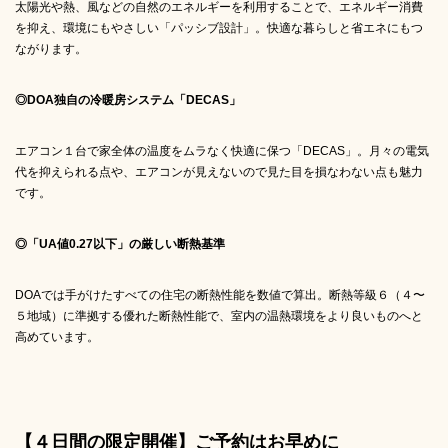
太陽光や熱、風などの自然のエネルギーを利用することで、エネルギー消費
を抑え、環境にもやさしい「パッシブ設計」。快適な暮らしと省エネにもつ
ながります。
◎DOA独自の冷暖房システム「DECAS」
エアコン１台で家全体の温度をムラなく快適に保つ「DECAS」。月々の電気
代を抑えられる点や、エアコンが見えないので見た目を損なわない点も魅力
です。
◎「UA値0.27以下」の厳しい断熱基準
DOAでは手がけたすべての住宅の断熱性能を数値で算出。断熱等級６（４〜
５地域）に準拠する優れた断熱性能で、室内の温熱環境をより良いものへと
高めています。
【４日間の限定開催】ご予約はお早めに