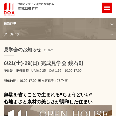
性能とデザインは共に進化する
空間工房[ドア]
最新記事
ホーム
/
見学会のお知らせ
/
6/21(土)-29(日) 完成見学会 鏡石町
アーカイブ
見学会のお知らせ
EVENT
6/21(土)-29(日) 完成見学会 鏡石町
予約制 開催日時
UA値:0.25 Q値:1.16 10:00-17:00
開催時間：10:00-17:00 延べ床面積：27.74坪
無駄を省くことで生まれる”ちょうどいい”
心地よさと素材の美しさが調和した住まい