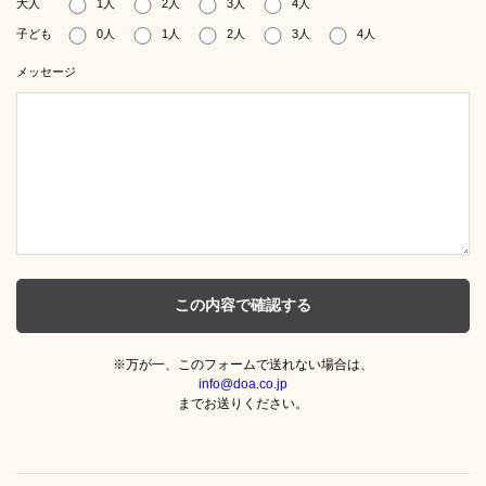
大人
1人
2人
3人
4人
子ども
0人
1人
2人
3人
4人
メッセージ
※万が一、このフォームで送れない場合は、
info@doa.co.jp
までお送りください。