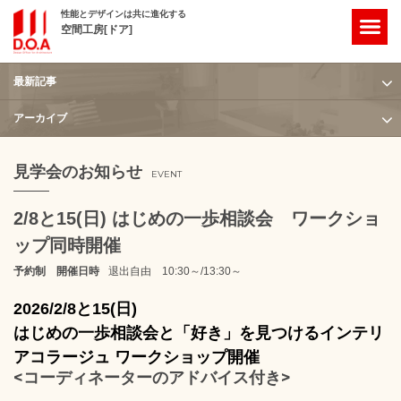
性能とデザインは共に進化する
空間工房[ドア]
最新記事
ホーム
/
見学会のお知らせ
/
2/8と15(日) はじめの一歩相談会 ワークショップ同時開催
アーカイブ
見学会のお知らせ
EVENT
2/8と15(日) はじめの一歩相談会 ワークショ
ップ同時開催
予約制 開催日時
退出自由 10:30～/13:30～
2026/2/8と15(日)
はじめの一歩相談会と「好き」を見つけるインテリ
アコラージュ ワークショップ開催
<コーディネーターのアドバイス付き>