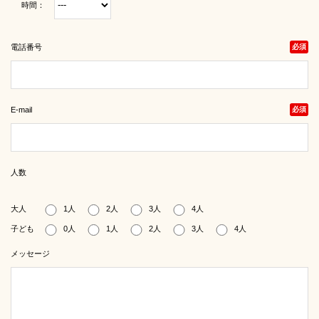
時間：
電話番号
必須
E-mail
必須
人数
大人
1人
2人
3人
4人
子ども
0人
1人
2人
3人
4人
メッセージ